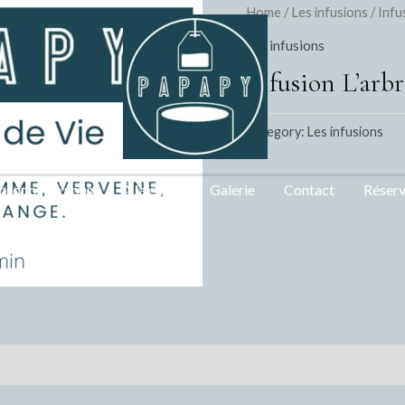
Home
/
Les infusions
/ Infu
Les infusions
Infusion L’arbr
Category:
Les infusions
propos de nous
À la carte
Galerie
Contact
Réserv